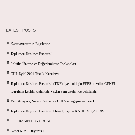
LATEST POSTS
Kamuoyumuzun Bilgilerine
Toplumcu Düşünce Enstitüsü
Politika Üretme ve Değerlendirme Toplantıları
CHP Eylül 2024 Tüzük Kurultayı
Toplumcu Düşünce Enstitüsü (TDE) üyesi olduğu FEPS’in yıllık GENEL
Kuruluna katıldı; toplantıda Vakfın yeni üyeleri de belirlendi.
Yeni Anayasa, Siyasi Partiler ve CHP’de değişim ve Tüzük
Toplumcu Düşünce Enstitüsü Ortak Çalışma KATILIM ÇAĞRISI:
BASIN DUYURUSU:
Genel Kurul Duyurusu