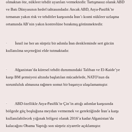
olmaktan öte, nükleer tehdit uyarıları vermektedir. Tartışmasız olarak ABD
ve Batı Dünyasının hedef tahtasındadır. Ancak ABD, Asya-Pasifik’te
tırmanan yakın risk ve tehditler karşısında İran’ı kısmi nükleer uzlaşma
ortamında AB’nin yakın kontrolüne bırakmış görünmektedir.
· İsrail ise her an sürpriz bir adımla İran denkleminde sert gücün
kullanılma seçeneğini elde tutmaktadır.
· Afganistan’da küresel tehdit durumundaki Taliban ve El-Kaide’ye
karşı BM şemsiyesi altında başlatılan mücadelede, NATO’nun da
sorumluluk almasına rağmen somut bir başarıya ulaşılamamıştır.
· ABD özellikle Asya-Pasifik’te Çin’in attığı adımlar karşısında
bölgede güç boşluğuna meydan vermemek ve gerektiğinde İran’a karşı
kullanılabilecek yığınak bölgesi olarak 2016’a kadar Afganistan’da
kalacağını Obama Yaptığı son sürpriz ziyaretle açıklamıştır.