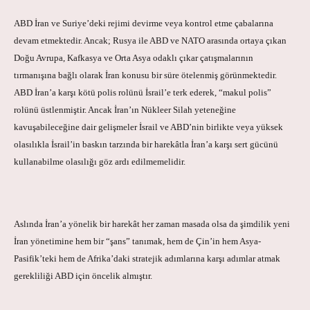
ABD İran ve Suriye’deki rejimi devirme veya kontrol etme çabalarına
devam etmektedir. Ancak; Rusya ile ABD ve NATO arasında ortaya çıkan
Doğu Avrupa, Kafkasya ve Orta Asya odaklı çıkar çatışmalarının
tırmanışına bağlı olarak İran konusu bir süre ötelenmiş görünmektedir.
ABD İran’a karşı kötü polis rolünü İsrail’e terk ederek, “makul polis”
rolünü üstlenmiştir. Ancak İran’ın Nükleer Silah yeteneğine
kavuşabileceğine dair gelişmeler İsrail ve ABD’nin birlikte veya yüksek
olasılıkla İsrail’in baskın tarzında bir harekâtla İran’a karşı sert gücünü
kullanabilme olasılığı göz ardı edilmemelidir.
Aslında İran’a yönelik bir harekât her zaman masada olsa da şimdilik yeni
İran yönetimine hem bir “şans” tanımak, hem de Çin’in hem Asya-
Pasifik’teki hem de Afrika’daki stratejik adımlarına karşı adımlar atmak
gerekliliği ABD için öncelik almıştır.