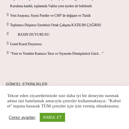
Kuruluna katıldı; toplantıda Vakfın yeni üyeleri de belirlendi.
Yeni Anayasa, Siyasi Partiler ve CHP’de değişim ve Tüzük
Toplumcu Düşünce Enstitüsü Ortak Çalışma KATILIM ÇAĞRISI:
BASIN DUYURUSU:
Genel Kurul Duyurusu
“Yeni ve Yeniden Kamucu Tavır ve Siyasetin Dönüştürücü Gücü…”
GÜNCEL ETKINLIKLER
Tekrar eden ziyaretlerinizde size daha iyi bir deneyim sunmak
adına sizi hatırlamak amacıyla çerezler kullanmaktayız. "Kabul
et" tuşuna basarak TÜM çerezler için izin vermiş olmaktasınız.
Çerez ayarları
KABUL ET
Gizlilik Politikası
/ Toplumcu Düşünce Enstitisü © 2021 / Tüm hakları saklıdır.