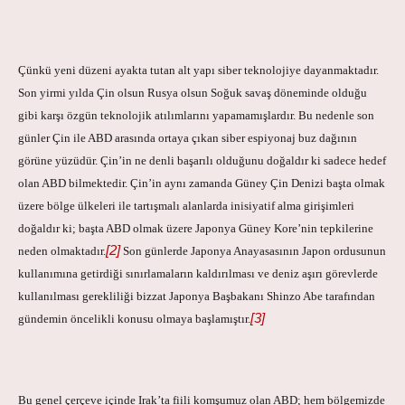
Çünkü yeni düzeni ayakta tutan alt yapı siber teknolojiye dayanmaktadır.
Son yirmi yılda Çin olsun Rusya olsun Soğuk savaş döneminde olduğu
gibi karşı özgün teknolojik atılımlarını yapamamışlardır. Bu nedenle son
günler Çin ile ABD arasında ortaya çıkan siber espiyonaj buz dağının
görüne yüzüdür. Çin’in ne denli başarılı olduğunu doğaldır ki sadece hedef
olan ABD bilmektedir. Çin’in aynı zamanda Güney Çin Denizi başta olmak
üzere bölge ülkeleri ile tartışmalı alanlarda inisiyatif alma girişimleri
doğaldır ki; başta ABD olmak üzere Japonya Güney Kore’nin tepkilerine
[2]
neden olmaktadır.
Son günlerde Japonya Anayasasının Japon ordusunun
kullanımına getirdiği sınırlamaların kaldırılması ve deniz aşırı görevlerde
kullanılması gerekliliği bizzat Japonya Başbakanı Shinzo Abe tarafından
[3]
gündemin öncelikli konusu olmaya başlamıştır.
Bu genel çerçeve içinde Irak’ta fiili komşumuz olan ABD; hem bölgemizde