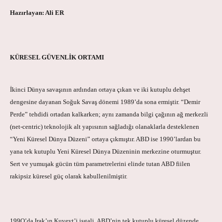
Hazırlayan: Ali ER
KÜRESEL GÜVENLİK ORTAMI
İkinci Dünya savaşının ardından ortaya çıkan ve iki kutuplu dehşet
dengesine dayanan Soğuk Savaş dönemi 1989’da sona ermiştir. “Demir
Perde” tehdidi ortadan kalkarken; aynı zamanda bilgi çağının ağ merkezli
(net-centric) teknolojik alt yapısının sağladığı olanaklarla desteklenen
“Yeni Küresel Dünya Düzeni” ortaya çıkmıştır. ABD ise 1990’lardan bu
yana tek kutuplu Yeni Küresel Dünya Düzeninin merkezine oturmuştur.
Sert ve yumuşak gücün tüm parametrelerini elinde tutan ABD fiilen
rakipsiz küresel güç olarak kabullenilmiştir.
199O’da Irak’ın Kuveyt’i işgali, ABD’nin tek kutuplu küresel düzende