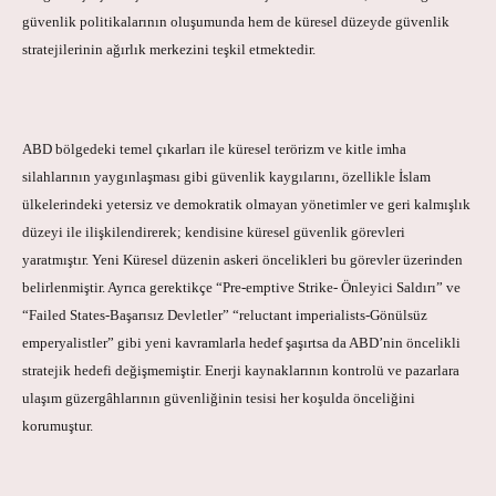
güvenlik politikalarının oluşumunda hem de küresel düzeyde güvenlik
stratejilerinin ağırlık merkezini teşkil etmektedir.
ABD bölgedeki temel çıkarları ile küresel terörizm ve kitle imha
silahlarının yaygınlaşması gibi güvenlik kaygılarını, özellikle İslam
ülkelerindeki yetersiz ve demokratik olmayan yönetimler ve geri kalmışlık
düzeyi ile ilişkilendirerek; kendisine küresel güvenlik görevleri
yaratmıştır. Yeni Küresel düzenin askeri öncelikleri bu görevler üzerinden
belirlenmiştir. Ayrıca gerektikçe “Pre-emptive Strike- Önleyici Saldırı” ve
“Failed States-Başarısız Devletler” “reluctant imperialists-Gönülsüz
emperyalistler” gibi yeni kavramlarla hedef şaşırtsa da ABD’nin öncelikli
stratejik hedefi değişmemiştir. Enerji kaynaklarının kontrolü ve pazarlara
ulaşım güzergâhlarının güvenliğinin tesisi her koşulda önceliğini
korumuştur.