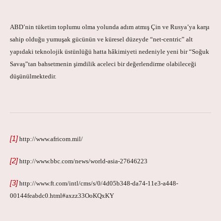
ABD’nin tüketim toplumu olma yolunda adım atmış Çin ve Rusya’ya karşı
sahip olduğu yumuşak gücünün ve küresel düzeyde “net-centric” alt
yapıdaki teknolojik üstünlüğü hatta hâkimiyeti nedeniyle yeni bir “Soğuk
Savaş”tan bahsetmenin şimdilik aceleci bir değerlendirme olabileceği
düşünülmektedir.
[1]
http://www.africom.mil/
[2]
http://www.bbc.com/news/world-asia-27646223
[3]
http://www.ft.com/intl/cms/s/0/4d05b348-da74-11e3-a448-
00144feabdc0.html#axzz33OoKQxKY