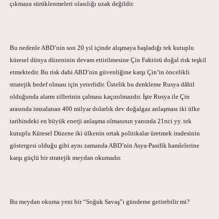
çıkmaza sürüklenmeleri olasılığı uzak değildir.
Bu nedenle ABD’nin son 20 yıl içinde alışmaya başladığı tek kutuplu
küresel dünya düzeninin devam ettirilmesine Çin Faktörü doğal risk teşkil
etmektedir. Bu risk dahi ABD’nin güvenliğine karşı Çin’in öncelikli
stratejik hedef olması için yeterlidir. Üstelik bu denkleme Rusya dâhil
olduğunda alarm zillerinin çalması kaçınılmazdır. İşte Rusya ile Çin
arasında imzalanan 400 milyar dolarlık dev doğalgaz anlaşması iki ülke
tarihindeki en büyük enerji anlaşma olmasının yanında 21nci yy. tek
kutuplu Küresel Düzene iki ülkenin ortak politikalar üretmek iradesinin
göstergesi olduğu gibi aynı zamanda ABD’nin Asya-Pasifik hamlelerine
karşı güçlü bir stratejik meydan okumadır.
Bu meydan okuma yeni bir “Soğuk Savaş”ı gündeme getirebilir mi?