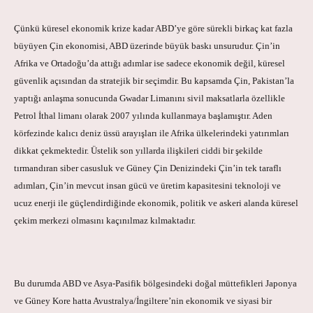
Çünkü küresel ekonomik krize kadar ABD’ye göre sürekli birkaç kat fazla
büyüyen Çin ekonomisi, ABD üzerinde büyük baskı unsurudur. Çin’in
Afrika ve Ortadoğu’da attığı adımlar ise sadece ekonomik değil, küresel
güvenlik açısından da stratejik bir seçimdir. Bu kapsamda Çin, Pakistan’la
yaptığı anlaşma sonucunda Gwadar Limanını sivil maksatlarla özellikle
Petrol İthal limanı olarak 2007 yılında kullanmaya başlamıştır. Aden
körfezinde kalıcı deniz üssü arayışları ile Afrika ülkelerindeki yatırımları
dikkat çekmektedir. Üstelik son yıllarda ilişkileri ciddi bir şekilde
tırmandıran siber casusluk ve Güney Çin Denizindeki Çin’in tek taraflı
adımları, Çin’in mevcut insan gücü ve üretim kapasitesini teknoloji ve
ucuz enerji ile güçlendirdiğinde ekonomik, politik ve askeri alanda küresel
çekim merkezi olmasını kaçınılmaz kılmaktadır.
Bu durumda ABD ve Asya-Pasifik bölgesindeki doğal müttefikleri Japonya
ve Güney Kore hatta Avustralya/İngiltere’nin ekonomik ve siyasi bir