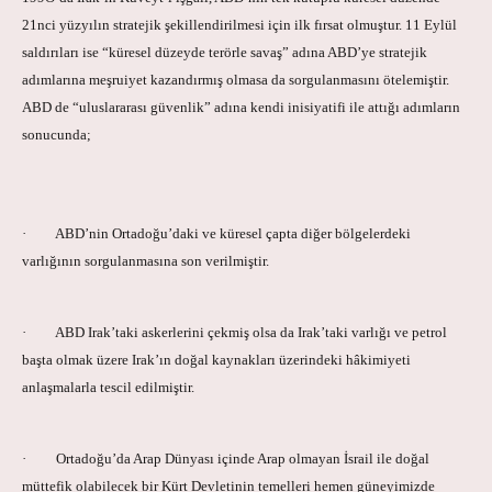
21nci yüzyılın stratejik şekillendirilmesi için ilk fırsat olmuştur. 11 Eylül
saldırıları ise “küresel düzeyde terörle savaş” adına ABD’ye stratejik
adımlarına meşruiyet kazandırmış olmasa da sorgulanmasını ötelemiştir.
ABD de “uluslararası güvenlik” adına kendi inisiyatifi ile attığı adımların
sonucunda;
· ABD’nin Ortadoğu’daki ve küresel çapta diğer bölgelerdeki
varlığının sorgulanmasına son verilmiştir.
· ABD Irak’taki askerlerini çekmiş olsa da Irak’taki varlığı ve petrol
başta olmak üzere Irak’ın doğal kaynakları üzerindeki hâkimiyeti
anlaşmalarla tescil edilmiştir.
· Ortadoğu’da Arap Dünyası içinde Arap olmayan İsrail ile doğal
müttefik olabilecek bir Kürt Devletinin temelleri hemen güneyimizde