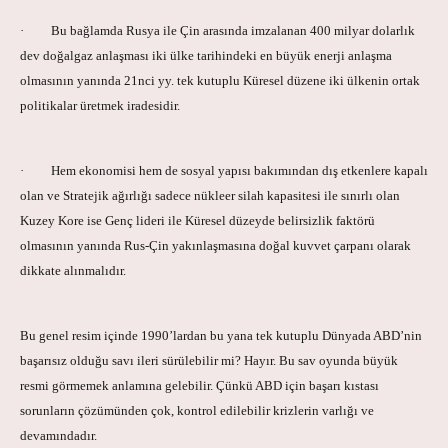
· Bu bağlamda Rusya ile Çin arasında imzalanan 400 milyar dolarlık
dev doğalgaz anlaşması iki ülke tarihindeki en büyük enerji anlaşma
olmasının yanında 21nci yy. tek kutuplu Küresel düzene iki ülkenin ortak
politikalar üretmek iradesidir.
· Hem ekonomisi hem de sosyal yapısı bakımından dış etkenlere kapalı
olan ve Stratejik ağırlığı sadece nükleer silah kapasitesi ile sınırlı olan
Kuzey Kore ise Genç lideri ile Küresel düzeyde belirsizlik faktörü
olmasının yanında Rus-Çin yakınlaşmasına doğal kuvvet çarpanı olarak
dikkate alınmalıdır.
Bu genel resim içinde 1990’lardan bu yana tek kutuplu Dünyada ABD’nin
başarısız olduğu savı ileri sürülebilir mi? Hayır. Bu sav oyunda büyük
resmi görmemek anlamına gelebilir. Çünkü ABD için başarı kıstası
sorunların çözümünden çok, kontrol edilebilir krizlerin varlığı ve
devamındadır.