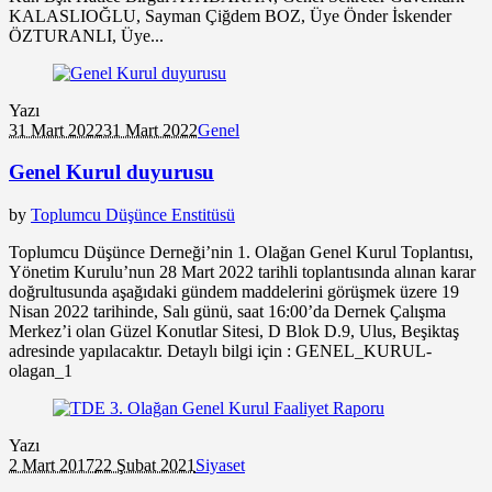
KALASLIOĞLU, Sayman Çiğdem BOZ, Üye Önder İskender
ÖZTURANLI, Üye...
Yazı
31 Mart 2022
31 Mart 2022
Genel
Genel Kurul duyurusu
by
Toplumcu Düşünce Enstitüsü
Toplumcu Düşünce Derneği’nin 1. Olağan Genel Kurul Toplantısı,
Yönetim Kurulu’nun 28 Mart 2022 tarihli toplantısında alınan karar
doğrultusunda aşağıdaki gündem maddelerini görüşmek üzere 19
Nisan 2022 tarihinde, Salı günü, saat 16:00’da Dernek Çalışma
Merkez’i olan Güzel Konutlar Sitesi, D Blok D.9, Ulus, Beşiktaş
adresinde yapılacaktır. Detaylı bilgi için : GENEL_KURUL-
olagan_1
Yazı
2 Mart 2017
22 Şubat 2021
Siyaset