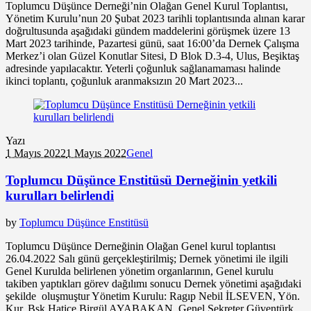
Toplumcu Düşünce Derneği’nin Olağan Genel Kurul Toplantısı,
Yönetim Kurulu’nun 20 Şubat 2023 tarihli toplantısında alınan karar
doğrultusunda aşağıdaki gündem maddelerini görüşmek üzere 13
Mart 2023 tarihinde, Pazartesi günü, saat 16:00’da Dernek Çalışma
Merkez’i olan Güzel Konutlar Sitesi, D Blok D.3-4, Ulus, Beşiktaş
adresinde yapılacaktır. Yeterli çoğunluk sağlanamaması halinde
ikinci toplantı, çoğunluk aranmaksızın 20 Mart 2023...
Yazı
1 Mayıs 2022
1 Mayıs 2022
Genel
Toplumcu Düşünce Enstitüsü Derneğinin yetkili
kurulları belirlendi
by
Toplumcu Düşünce Enstitüsü
Toplumcu Düşünce Derneğinin Olağan Genel kurul toplantısı
26.04.2022 Salı günü gerçekleştirilmiş; Dernek yönetimi ile ilgili
Genel Kurulda belirlenen yönetim organlarının, Genel kurulu
takiben yaptıkları görev dağılımı sonucu Dernek yönetimi aşağıdaki
şekilde oluşmuştur Yönetim Kurulu: Ragıp Nebil İLSEVEN, Yön.
Kur. Bşk Hatice Birgül AYABAKAN, Genel Sekreter Güventürk