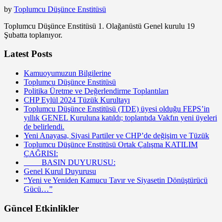
by
Toplumcu Düşünce Enstitüsü
Toplumcu Düşünce Enstitüsü 1. Olağanüstü Genel kurulu 19
Şubatta toplanıyor.
Latest Posts
Kamuoyumuzun Bilgilerine
Toplumcu Düşünce Enstitüsü
Politika Üretme ve Değerlendirme Toplantıları
CHP Eylül 2024 Tüzük Kurultayı
Toplumcu Düşünce Enstitüsü (TDE) üyesi olduğu FEPS’in
yıllık GENEL Kuruluna katıldı; toplantıda Vakfın yeni üyeleri
de belirlendi.
Yeni Anayasa, Siyasi Partiler ve CHP’de değişim ve Tüzük
Toplumcu Düşünce Enstitüsü Ortak Çalışma KATILIM
ÇAĞRISI:
BASIN DUYURUSU:
Genel Kurul Duyurusu
“Yeni ve Yeniden Kamucu Tavır ve Siyasetin Dönüştürücü
Gücü…”
Güncel Etkinlikler