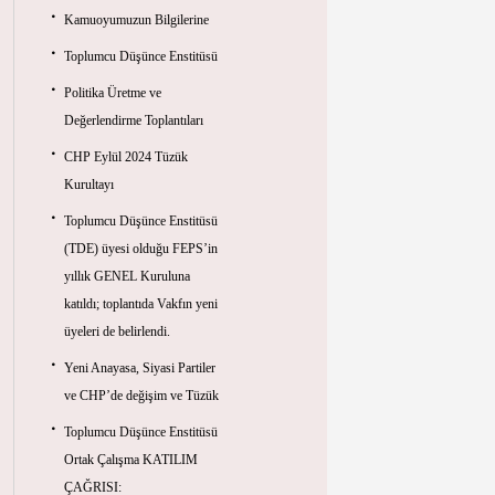
Kamuoyumuzun Bilgilerine
Toplumcu Düşünce Enstitüsü
Politika Üretme ve
Değerlendirme Toplantıları
CHP Eylül 2024 Tüzük
Kurultayı
Toplumcu Düşünce Enstitüsü
(TDE) üyesi olduğu FEPS’in
yıllık GENEL Kuruluna
katıldı; toplantıda Vakfın yeni
üyeleri de belirlendi.
Yeni Anayasa, Siyasi Partiler
ve CHP’de değişim ve Tüzük
Toplumcu Düşünce Enstitüsü
Ortak Çalışma KATILIM
ÇAĞRISI: