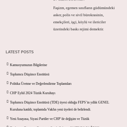
Faşizm, egemen sınıfların güdümündeki
asker, polis ve sivil bürokrasinin,
emekçileri, işçi, köylü ve ilericiler
üzerindeki baskı rejimi demektir.
LATEST POSTS
Kamuoyumuzun Bilgilerine
Toplumcu Düşünce Enstitüsü
Politika Üretme ve Değerlendirme Toplantıları
CHP Eylül 2024 Tüzük Kurultayı
Toplumcu Düşünce Enstitüsü (TDE) üyesi olduğu FEPS’in yıllık GENEL
Kuruluna katıldı; toplantıda Vakfın yeni üyeleri de belirlendi.
Yeni Anayasa, Siyasi Partiler ve CHP’de değişim ve Tüzük