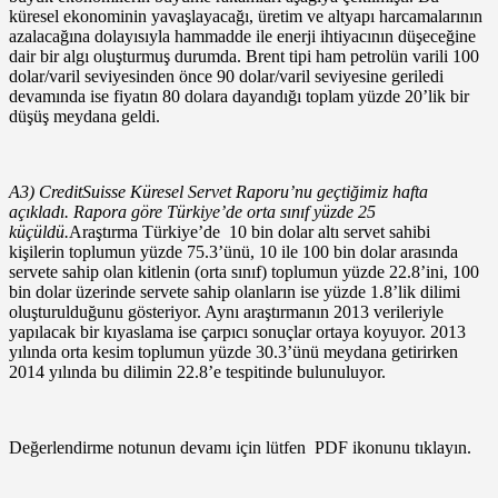
küresel ekonominin yavaşlayacağı, üretim ve altyapı harcamalarının
azalacağına dolayısıyla hammadde ile enerji ihtiyacının düşeceğine
dair bir algı oluşturmuş durumda. Brent tipi ham petrolün varili 100
dolar/varil seviyesinden önce 90 dolar/varil seviyesine geriledi
devamında ise fiyatın 80 dolara dayandığı toplam yüzde 20’lik bir
düşüş meydana geldi.
A3) CreditSuisse Küresel Servet Raporu’nu geçtiğimiz hafta
açıkladı. Rapora göre Türkiye’de orta sınıf yüzde 25
küçüldü.
Araştırma Türkiye’de 10 bin dolar altı servet sahibi
kişilerin toplumun yüzde 75.3’ünü, 10 ile 100 bin dolar arasında
servete sahip olan kitlenin (orta sınıf) toplumun yüzde 22.8’ini, 100
bin dolar üzerinde servete sahip olanların ise yüzde 1.8’lik dilimi
oluşturulduğunu gösteriyor. Aynı araştırmanın 2013 verileriyle
yapılacak bir kıyaslama ise çarpıcı sonuçlar ortaya koyuyor. 2013
yılında orta kesim toplumun yüzde 30.3’ünü meydana getirirken
2014 yılında bu dilimin 22.8’e tespitinde bulunuluyor.
Değerlendirme notunun devamı için lütfen PDF ikonunu tıklayın.