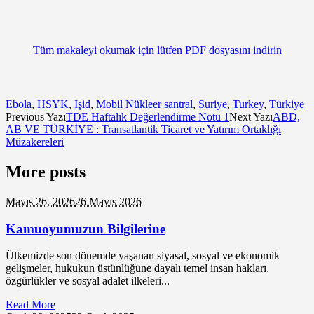
Tüm makaleyi okumak için lütfen PDF dosyasını indirin
Ebola
,
HSYK
,
Işid
,
Mobil Nükleer santral
,
Suriye
,
Turkey
,
Türkiye
Previous Yazı
TDE Haftalık Değerlendirme Notu 1
Next Yazı
ABD,
AB VE TÜRKİYE : Transatlantik Ticaret ve Yatırım Ortaklığı
Müzakereleri
More posts
Mayıs 26,
2026
26 Mayıs 2026
Kamuoyumuzun Bilgilerine
Ülkemizde son dönemde yaşanan siyasal, sosyal ve ekonomik
gelişmeler, hukukun üstünlüğüne dayalı temel insan hakları,
özgürlükler ve sosyal adalet ilkeleri...
Read More