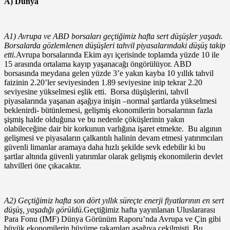
A) Dünya
A1) Avrupa ve ABD borsaları geçtiğimiz hafta sert düşüşler yaşadı.
Borsalarda gözlemlenen düşüşleri tahvil piyasalarındaki düşüş takip
etti.
Avrupa borsalarında Ekim ayı içerisinde toplamda yüzde 10 ile
15 arasında ortalama kayıp yaşanacağı öngörülüyor. ABD
borsasında meydana gelen yüzde 3’e yakın kayba 10 yıllık tahvil
faizinin 2.20’ler seviyesinden 1.89 seviyesine inip tekrar 2.20
seviyesine yükselmesi eşlik etti. Borsa düşüşlerini, tahvil
piyasalarında yaşanan aşağıya inişin –normal şartlarda yükselmesi
beklenirdi- bütünlemesi, gelişmiş ekonomilerin borsalarının fazla
şişmiş halde olduğuna ve bu nedenle çöküşlerinin yakın
olabileceğine dair bir korkunun varlığına işaret etmekte. Bu algının
gelişmesi ve piyasaların çalkantılı halinin devam etmesi yatırımcıları
güvenli limanlar aramaya daha hızlı şekilde sevk edebilir ki bu
şartlar altında güvenli yatırımlar olarak gelişmiş ekonomilerin devlet
tahvilleri öne çıkacaktır.
A2) Geçtiğimiz hafta son dört yıllık süreçte enerji fiyatlarının en sert
düşüş, yaşadığı görüldü.
Geçtiğimiz hafta yayınlanan Uluslararası
Para Fonu (IMF) Dünya Görünüm Raporu’nda Avrupa ve Çin gibi
büyük ekonomilerin büyüme rakamları aşağıya çekilmişti. Bu