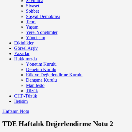
Savunma
Siyaset
Sohbet
Sosyal Demokrasi
Teori
Yaşam
Yerel Yönetimler
Yönetişim
Etkinlikler
Görsel Arşiv
Yazarlar
Hakkımızda
Yönetim Kurulu
Denetim Kurulu
Etik ve Değerlendirme Kurulu
Danışma Kurulu
Manifesto
Tüzük
CHP-Tüzük
İletişim
Haftanın Notu
TDE Haftalık Değerlendirme Notu 2