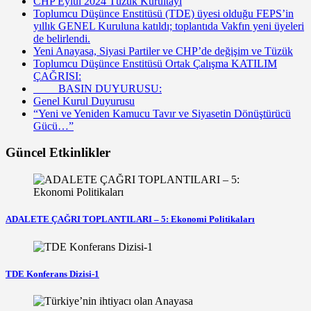
CHP Eylül 2024 Tüzük Kurultayı
Toplumcu Düşünce Enstitüsü (TDE) üyesi olduğu FEPS’in
yıllık GENEL Kuruluna katıldı; toplantıda Vakfın yeni üyeleri
de belirlendi.
Yeni Anayasa, Siyasi Partiler ve CHP’de değişim ve Tüzük
Toplumcu Düşünce Enstitüsü Ortak Çalışma KATILIM
ÇAĞRISI:
BASIN DUYURUSU:
Genel Kurul Duyurusu
“Yeni ve Yeniden Kamucu Tavır ve Siyasetin Dönüştürücü
Gücü…”
Güncel Etkinlikler
ADALETE ÇAĞRI TOPLANTILARI – 5: Ekonomi Politikaları
TDE Konferans Dizisi-1