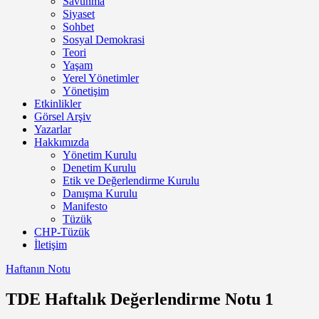
Savunma
Siyaset
Sohbet
Sosyal Demokrasi
Teori
Yaşam
Yerel Yönetimler
Yönetişim
Etkinlikler
Görsel Arşiv
Yazarlar
Hakkımızda
Yönetim Kurulu
Denetim Kurulu
Etik ve Değerlendirme Kurulu
Danışma Kurulu
Manifesto
Tüzük
CHP-Tüzük
İletişim
Haftanın Notu
TDE Haftalık Değerlendirme Notu 1