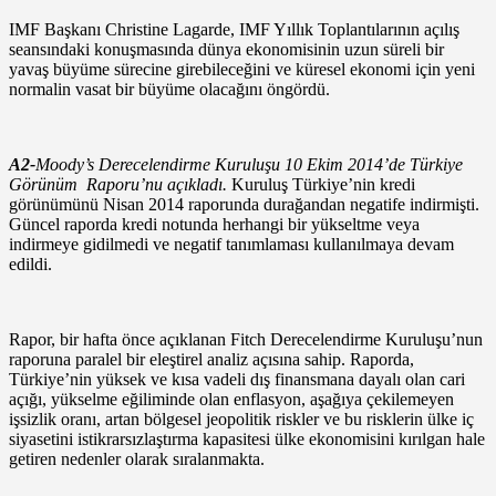
IMF Başkanı Christine Lagarde, IMF Yıllık Toplantılarının açılış
seansındaki konuşmasında dünya ekonomisinin uzun süreli bir
yavaş büyüme sürecine girebileceğini ve küresel ekonomi için yeni
normalin vasat bir büyüme olacağını öngördü.
A2-
Moody’s Derecelendirme Kuruluşu 10 Ekim 2014’de Türkiye
Görünüm Raporu’nu açıkladı.
Kuruluş Türkiye’nin kredi
görünümünü Nisan 2014 raporunda durağandan negatife indirmişti.
Güncel raporda kredi notunda herhangi bir yükseltme veya
indirmeye gidilmedi ve negatif tanımlaması kullanılmaya devam
edildi.
Rapor, bir hafta önce açıklanan Fitch Derecelendirme Kuruluşu’nun
raporuna paralel bir eleştirel analiz açısına sahip. Raporda,
Türkiye’nin yüksek ve kısa vadeli dış finansmana dayalı olan cari
açığı, yükselme eğiliminde olan enflasyon, aşağıya çekilemeyen
işsizlik oranı, artan bölgesel jeopolitik riskler ve bu risklerin ülke iç
siyasetini istikrarsızlaştırma kapasitesi ülke ekonomisini kırılgan hale
getiren nedenler olarak sıralanmakta.