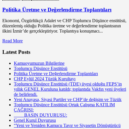
Politika Üretme ve Değerlendirme Toplantıları
Ekonomi, Özgürlükçü Adalet ve CHP Toplumcu Düşünce enstitüsü,
düzenlemiş olduğu Politika üretme ve değerlendirme toplantısının
ilkini İzmir’de gerçekleştiriyor. Toplantıya konuşmacı...
Read More
Latest Posts
Kamuoyumuzun Bilgilerine
Toplumcu Düşünce Enstitüsü
Politika Üretme ve Değerlendirme Toplantıları
CHP Eylül 2024 Tüzük Kurultayı
Toplumcu Düşünce Enstitüsü (TDE) üyesi olduğu FEPS’in
yıllık GENEL Kuruluna katıldı; toplantıda Vakfın yeni üyeleri
de belirlendi.
Yeni Anayasa, Siyasi Partiler ve CHP’de değişim ve Tüzük
Toplumcu Düşünce Enstitüsü Ortak Çalışma KATILIM
ÇAĞRISI:
BASIN DUYURUSU:
Genel Kurul Duyurusu
“Yeni ve Yeniden Kamucu Tavır ve Siyasetin Dönüştürücü