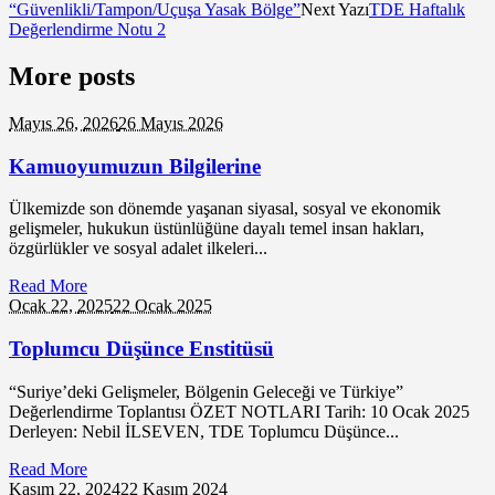
“Güvenlikli/Tampon/Uçuşa Yasak Bölge”
Next Yazı
TDE Haftalık
Değerlendirme Notu 2
More posts
Mayıs 26,
2026
26 Mayıs 2026
Kamuoyumuzun Bilgilerine
Ülkemizde son dönemde yaşanan siyasal, sosyal ve ekonomik
gelişmeler, hukukun üstünlüğüne dayalı temel insan hakları,
özgürlükler ve sosyal adalet ilkeleri...
Read More
Ocak 22,
2025
22 Ocak 2025
Toplumcu Düşünce Enstitüsü
“Suriye’deki Gelişmeler, Bölgenin Geleceği ve Türkiye”
Değerlendirme Toplantısı ÖZET NOTLARI Tarih: 10 Ocak 2025
Derleyen: Nebil İLSEVEN, TDE Toplumcu Düşünce...
Read More
Kasım 22,
2024
22 Kasım 2024