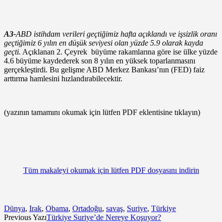
A3-
ABD istihdam verileri geçtiğimiz hafta açıklandı ve işsizlik oranı
geçtiğimiz 6 yılın en düşük seviyesi olan yüzde 5.9 olarak kayda
geçti.
Açıklanan 2. Çeyrek büyüme rakamlarına göre ise ülke yüzde
4.6 büyüme kaydederek son 8 yılın en yüksek toparlanmasını
gerçekleştirdi. Bu gelişme ABD Merkez Bankası’nın (FED) faiz
arttırma hamlesini hızlandırabilecektir.
(yazının tamamını okumak için lütfen PDF eklentisine tıklayın)
Tüm makaleyi okumak için lütfen PDF dosyasını indirin
Dünya
,
Irak
,
Obama
,
Ortadoğu
,
savaş
,
Suriye
,
Türkiye
Previous Yazı
Türkiye Suriye’de Nereye Koşuyor?