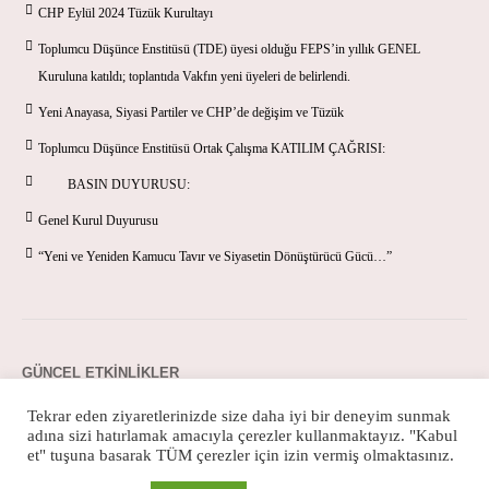
CHP Eylül 2024 Tüzük Kurultayı
Toplumcu Düşünce Enstitüsü (TDE) üyesi olduğu FEPS’in yıllık GENEL
Kuruluna katıldı; toplantıda Vakfın yeni üyeleri de belirlendi.
Yeni Anayasa, Siyasi Partiler ve CHP’de değişim ve Tüzük
Toplumcu Düşünce Enstitüsü Ortak Çalışma KATILIM ÇAĞRISI:
BASIN DUYURUSU:
Genel Kurul Duyurusu
“Yeni ve Yeniden Kamucu Tavır ve Siyasetin Dönüştürücü Gücü…”
GÜNCEL ETKINLIKLER
Tekrar eden ziyaretlerinizde size daha iyi bir deneyim sunmak
adına sizi hatırlamak amacıyla çerezler kullanmaktayız. "Kabul
et" tuşuna basarak TÜM çerezler için izin vermiş olmaktasınız.