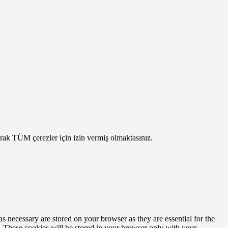
arak TÜM çerezler için izin vermiş olmaktasınız.
s necessary are stored on your browser as they are essential for the
e. These cookies will be stored in your browser only with your