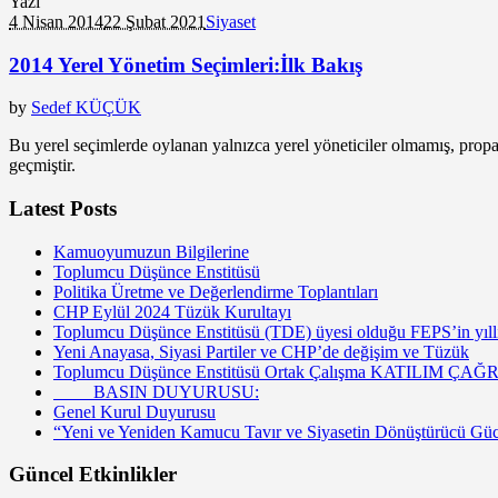
Yazı
4 Nisan 2014
22 Şubat 2021
Siyaset
2014 Yerel Yönetim Seçimleri:İlk Bakış
by
Sedef KÜÇÜK
Bu yerel seçimlerde oylanan yalnızca yerel yöneticiler olmamış, pr
geçmiştir.
Latest Posts
Kamuoyumuzun Bilgilerine
Toplumcu Düşünce Enstitüsü
Politika Üretme ve Değerlendirme Toplantıları
CHP Eylül 2024 Tüzük Kurultayı
Toplumcu Düşünce Enstitüsü (TDE) üyesi olduğu FEPS’in yıllık
Yeni Anayasa, Siyasi Partiler ve CHP’de değişim ve Tüzük
Toplumcu Düşünce Enstitüsü Ortak Çalışma KATILIM ÇAĞR
BASIN DUYURUSU:
Genel Kurul Duyurusu
“Yeni ve Yeniden Kamucu Tavır ve Siyasetin Dönüştürücü G
Güncel Etkinlikler