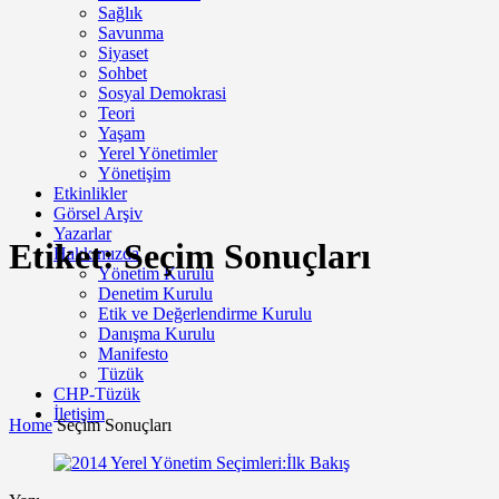
Sağlık
Savunma
Siyaset
Sohbet
Sosyal Demokrasi
Teori
Yaşam
Yerel Yönetimler
Yönetişim
Etkinlikler
Görsel Arşiv
Yazarlar
Etiket:
Seçim Sonuçları
Hakkımızda
Yönetim Kurulu
Denetim Kurulu
Etik ve Değerlendirme Kurulu
Danışma Kurulu
Manifesto
Tüzük
CHP-Tüzük
İletişim
Home
Seçim Sonuçları