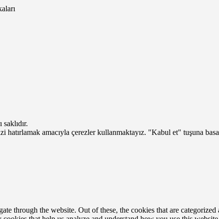
saklıdır.
izi hatırlamak amacıyla çerezler kullanmaktayız. "Kabul et" tuşuna bas
e through the website. Out of these, the cookies that are categorized a
rty cookies that help us analyze and understand how you use this websit