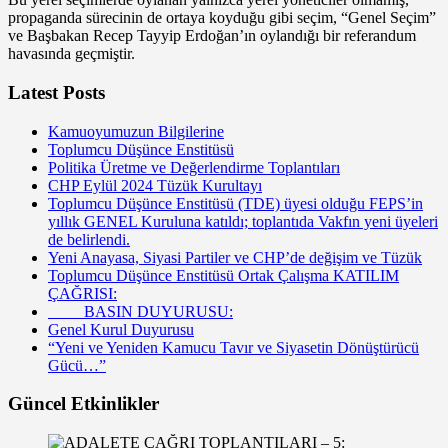
propaganda sürecinin de ortaya koyduğu gibi seçim, “Genel Seçim”
ve Başbakan Recep Tayyip Erdoğan’ın oylandığı bir referandum
havasında geçmiştir.
Latest Posts
Kamuoyumuzun Bilgilerine
Toplumcu Düşünce Enstitüsü
Politika Üretme ve Değerlendirme Toplantıları
CHP Eylül 2024 Tüzük Kurultayı
Toplumcu Düşünce Enstitüsü (TDE) üyesi olduğu FEPS’in
yıllık GENEL Kuruluna katıldı; toplantıda Vakfın yeni üyeleri
de belirlendi.
Yeni Anayasa, Siyasi Partiler ve CHP’de değişim ve Tüzük
Toplumcu Düşünce Enstitüsü Ortak Çalışma KATILIM
ÇAĞRISI:
BASIN DUYURUSU:
Genel Kurul Duyurusu
“Yeni ve Yeniden Kamucu Tavır ve Siyasetin Dönüştürücü
Gücü…”
Güncel Etkinlikler