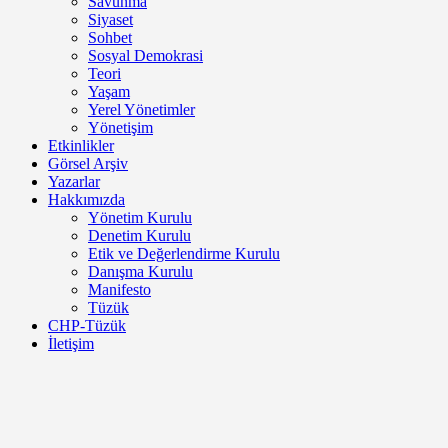
Savunma
Siyaset
Sohbet
Sosyal Demokrasi
Teori
Yaşam
Yerel Yönetimler
Yönetişim
Etkinlikler
Görsel Arşiv
Yazarlar
Hakkımızda
Yönetim Kurulu
Denetim Kurulu
Etik ve Değerlendirme Kurulu
Danışma Kurulu
Manifesto
Tüzük
CHP-Tüzük
İletişim