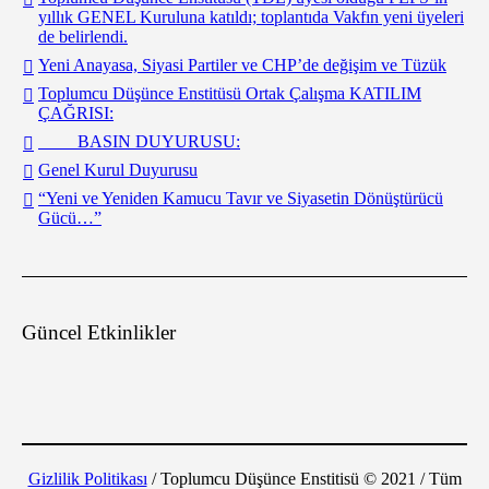
yıllık GENEL Kuruluna katıldı; toplantıda Vakfın yeni üyeleri
de belirlendi.
Yeni Anayasa, Siyasi Partiler ve CHP’de değişim ve Tüzük
Toplumcu Düşünce Enstitüsü Ortak Çalışma KATILIM
ÇAĞRISI:
BASIN DUYURUSU:
Genel Kurul Duyurusu
“Yeni ve Yeniden Kamucu Tavır ve Siyasetin Dönüştürücü
Gücü…”
Güncel Etkinlikler
Gizlilik Politikası
/ Toplumcu Düşünce Enstitisü © 2021 / Tüm