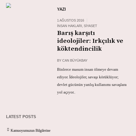
YAZI
1 AĞUSTOS 2016
İNSAN HAKLARI
,
SIYASET
Barış karşıtı
ideolojiler: Irkçılık ve
köktendincilik
BY
CAN BÜYÜKBAY
Binlerce masum insan ölmeye devam
ediyor. İdeolojiler, savaşı körüklüyor;
devlet gücünün yanlış kullanımı savaşlara
yol açıyor..
LATEST POSTS
Kamuoyumuzun Bilgilerine