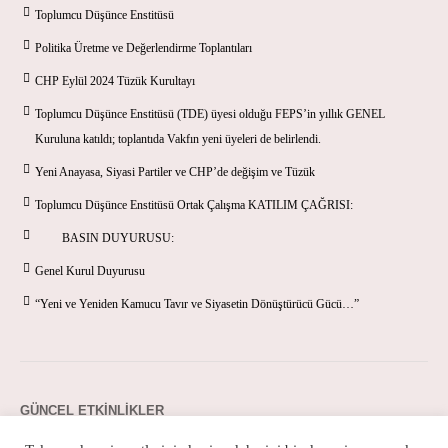
Toplumcu Düşünce Enstitüsü
Politika Üretme ve Değerlendirme Toplantıları
CHP Eylül 2024 Tüzük Kurultayı
Toplumcu Düşünce Enstitüsü (TDE) üyesi olduğu FEPS’in yıllık GENEL
Kuruluna katıldı; toplantıda Vakfın yeni üyeleri de belirlendi.
Yeni Anayasa, Siyasi Partiler ve CHP’de değişim ve Tüzük
Toplumcu Düşünce Enstitüsü Ortak Çalışma KATILIM ÇAĞRISI:
BASIN DUYURUSU:
Genel Kurul Duyurusu
“Yeni ve Yeniden Kamucu Tavır ve Siyasetin Dönüştürücü Gücü…”
GÜNCEL ETKINLIKLER