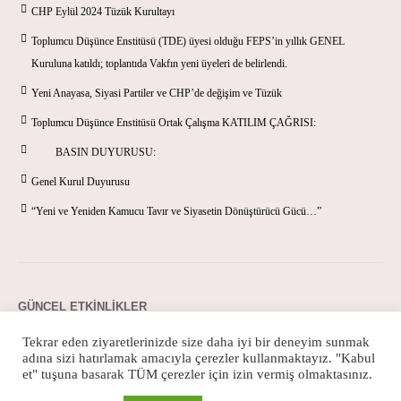
CHP Eylül 2024 Tüzük Kurultayı
Toplumcu Düşünce Enstitüsü (TDE) üyesi olduğu FEPS’in yıllık GENEL
Kuruluna katıldı; toplantıda Vakfın yeni üyeleri de belirlendi.
Yeni Anayasa, Siyasi Partiler ve CHP’de değişim ve Tüzük
Toplumcu Düşünce Enstitüsü Ortak Çalışma KATILIM ÇAĞRISI:
BASIN DUYURUSU:
Genel Kurul Duyurusu
“Yeni ve Yeniden Kamucu Tavır ve Siyasetin Dönüştürücü Gücü…”
GÜNCEL ETKINLIKLER
Tekrar eden ziyaretlerinizde size daha iyi bir deneyim sunmak
adına sizi hatırlamak amacıyla çerezler kullanmaktayız. "Kabul
et" tuşuna basarak TÜM çerezler için izin vermiş olmaktasınız.