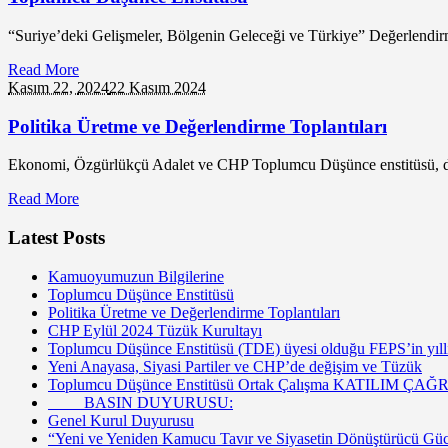
“Suriye’deki Gelişmeler, Bölgenin Geleceği ve Türkiye” Değerle
Read More
Kasım 22,
2024
22 Kasım 2024
Politika Üretme ve Değerlendirme Toplantıları
Ekonomi, Özgürlükçü Adalet ve CHP Toplumcu Düşünce enstitüsü, düzen
Read More
Latest Posts
Kamuoyumuzun Bilgilerine
Toplumcu Düşünce Enstitüsü
Politika Üretme ve Değerlendirme Toplantıları
CHP Eylül 2024 Tüzük Kurultayı
Toplumcu Düşünce Enstitüsü (TDE) üyesi olduğu FEPS’in yıllık
Yeni Anayasa, Siyasi Partiler ve CHP’de değişim ve Tüzük
Toplumcu Düşünce Enstitüsü Ortak Çalışma KATILIM ÇAĞR
BASIN DUYURUSU:
Genel Kurul Duyurusu
“Yeni ve Yeniden Kamucu Tavır ve Siyasetin Dönüştürücü G