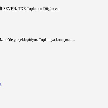
bil İLSEVEN, TDE Toplumcu Düşünce...
mir’de gerçekleştiriyor. Toplantıya konuşmacı...
i.