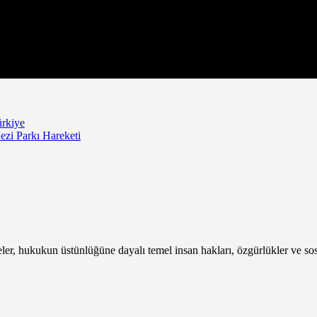
rkiye
ezi Parkı Hareketi
, hukukun üstünlüğüne dayalı temel insan hakları, özgürlükler ve sosyal