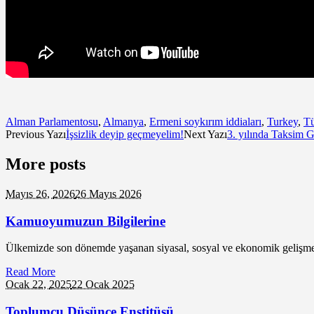
Alman Parlamentosu
,
Almanya
,
Ermeni soykırım iddiaları
,
Turkey
,
Tü
Previous Yazı
İşsizlik deyip geçmeyelim!
Next Yazı
3. yılında Taksim G
More posts
Mayıs 26,
2026
26 Mayıs 2026
Kamuoyumuzun Bilgilerine
Ülkemizde son dönemde yaşanan siyasal, sosyal ve ekonomik gelişmeler
Read More
Ocak 22,
2025
22 Ocak 2025
Toplumcu Düşünce Enstitüsü