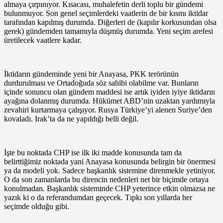
almaya çırpınıyor. Kısacası, muhalefetin derli toplu bir gündemi
bulunmuyor. Son genel seçimlerdeki vaatlerin de bir kısmı iktidar
tarafından kapılmış durumda. Diğerleri de (kapılır korkusundan olsa
gerek) gündemden tamamıyla düşmüş durumda. Yeni seçim arefesi
üretilecek vaatlere kadar.
İktidarın gündeminde yeni bir Anayasa, PKK terörünün
durdurulması ve Ortadoğuda söz sahibi olabilme var. Bunların
içinde sonuncu olan gündem maddesi ise artık iyiden iyiye iktidarın
ayağına dolanmış durumda. Hükümet ABD’nin uzaktan yardımıyla
zevahiri kurtarmaya çalışıyor. Rusya Türkiye’yi alenen Suriye’den
kovaladı. Irak’ta da ne yapıldığı belli değil.
İşte bu noktada CHP ise ilk iki madde konusunda tam da
belirttiğimiz noktada yani Anayasa konusunda belirgin bir önermesi
ya da modeli yok. Sadece başkanlık sistemine direnmekle yetiniyor.
O da son zamanlarda bu direncin nedenleri net bir biçimde ortaya
konulmadan. Başkanlık sisteminde CHP yeterince etkin olmazsa ne
yazık ki o da referandumdan geçecek. Tıpkı son yıllarda her
seçimde olduğu gibi.