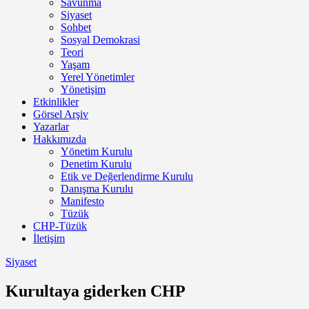
Savunma
Siyaset
Sohbet
Sosyal Demokrasi
Teori
Yaşam
Yerel Yönetimler
Yönetişim
Etkinlikler
Görsel Arşiv
Yazarlar
Hakkımızda
Yönetim Kurulu
Denetim Kurulu
Etik ve Değerlendirme Kurulu
Danışma Kurulu
Manifesto
Tüzük
CHP-Tüzük
İletişim
Siyaset
Kurultaya giderken CHP