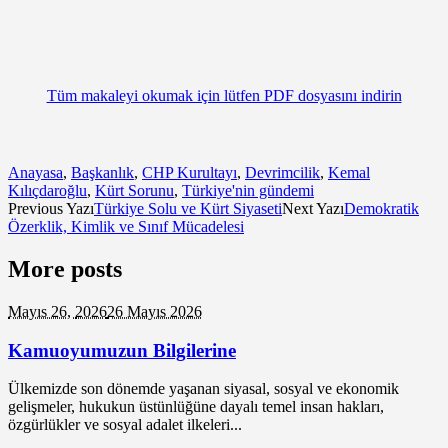
Tüm makaleyi okumak için lütfen PDF dosyasını indirin
Anayasa
,
Başkanlık
,
CHP Kurultayı
,
Devrimcilik
,
Kemal
Kılıçdaroğlu
,
Kürt Sorunu
,
Türkiye'nin gündemi
Previous Yazı
Türkiye Solu ve Kürt Siyaseti
Next Yazı
Demokratik
Özerklik, Kimlik ve Sınıf Mücadelesi
More posts
Mayıs 26,
2026
26 Mayıs 2026
Kamuoyumuzun Bilgilerine
Ülkemizde son dönemde yaşanan siyasal, sosyal ve ekonomik
gelişmeler, hukukun üstünlüğüne dayalı temel insan hakları,
özgürlükler ve sosyal adalet ilkeleri...