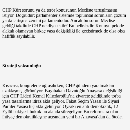
CHP Kürt sorunu ya da terör konusunun Mecliste tartışılmasını
istiyor. Doğrudur; parlamenter sistemde toplumsal sorunların çözüm
ya da tartışma zemini parlamentodur. Ancak bu sorun Meclise
geldiği takdirde CHP ne diyecektir? Bu belirsizdir. Konuyu pek de
alakalı olamayan birkaç yasa değişikliği ile geçiştirmek de olsa olsa
hafiflik sayılabilir.
Strateji yoksunluğu
Kısacası, kongrelerle uğraşılırken, CHP gündem yaratmaktan
uzaklaşmış görünüyor. Başabakan Davutoğlu Anayasa değişikliği
için CHP Lideri Kemal Kılıcdaroğlu’na ziyarete geldiğinde torba
yasa tasarılarına itiraz akla geliyor. Fakat Seçim Yasası ile Siyasi
Partiler Yasası hiç akla gelmiyor. Oysaki en anti-demokratik, 12
Eylül bakiyesi hukuk bu alanda süregeliyor. Bu reformlara olan
ihtiyaç demokratikleşme açısından yeni bir Anayasa’dan da ötede.