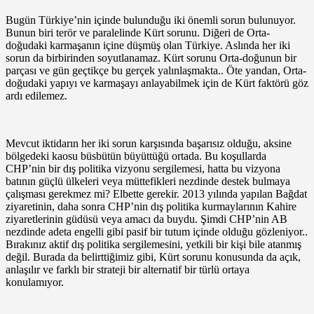
Bugün Türkiye’nin içinde bulunduğu iki önemli sorun bulunuyor.
Bunun biri terör ve paralelinde Kürt sorunu. Diğeri de Orta-
doğudaki karmaşanın içine düşmüş olan Türkiye. Aslında her iki
sorun da birbirinden soyutlanamaz. Kürt sorunu Orta-doğunun bir
parçası ve gün geçtikçe bu gerçek yalınlaşmakta.. Öte yandan, Orta-
doğudaki yapıyı ve karmaşayı anlayabilmek için de Kürt faktörü göz
ardı edilemez.
Mevcut iktidarın her iki sorun karşısında başarısız olduğu, aksine
bölgedeki kaosu büsbütün büyüttüğü ortada. Bu koşullarda
CHP’nin bir dış politika vizyonu sergilemesi, hatta bu vizyona
batının güçlü ülkeleri veya müttefikleri nezdinde destek bulmaya
çalışması gerekmez mi? Elbette gerekir. 2013 yılında yapılan Bağdat
ziyaretinin, daha sonra CHP’nin dış politika kurmaylarının Kahire
ziyaretlerinin güdüsü veya amacı da buydu. Şimdi CHP’nin AB
nezdinde adeta engelli gibi pasif bir tutum içinde olduğu gözleniyor..
Bırakınız aktif dış politika sergilemesini, yetkili bir kişi bile atanmış
değil. Burada da belirttiğimiz gibi, Kürt sorunu konusunda da açık,
anlaşılır ve farklı bir strateji bir alternatif bir türlü ortaya
konulamıyor.