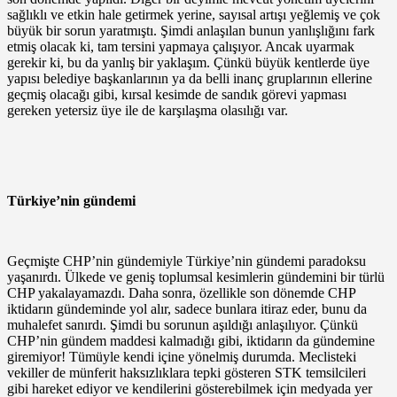
sağlıklı ve etkin hale getirmek yerine, sayısal artışı yeğlemiş ve çok
büyük bir sorun yaratmıştı. Şimdi anlaşılan bunun yanlışlığını fark
etmiş olacak ki, tam tersini yapmaya çalışıyor. Ancak uyarmak
gerekir ki, bu da yanlış bir yaklaşım. Çünkü büyük kentlerde üye
yapısı belediye başkanlarının ya da belli inanç gruplarının ellerine
geçmiş olacağı gibi, kırsal kesimde de sandık görevi yapması
gereken yetersiz üye ile de karşılaşma olasılığı var.
Türkiye’nin gündemi
Geçmişte CHP’nin gündemiyle Türkiye’nin gündemi paradoksu
yaşanırdı. Ülkede ve geniş toplumsal kesimlerin gündemini bir türlü
CHP yakalayamazdı. Daha sonra, özellikle son dönemde CHP
iktidarın gündeminde yol alır, sadece bunlara itiraz eder, bunu da
muhalefet sanırdı. Şimdi bu sorunun aşıldığı anlaşılıyor. Çünkü
CHP’nin gündem maddesi kalmadığı gibi, iktidarın da gündemine
giremiyor! Tümüyle kendi içine yönelmiş durumda. Meclisteki
vekiller de münferit haksızlıklara tepki gösteren STK temsilcileri
gibi hareket ediyor ve kendilerini gösterebilmek için medyada yer