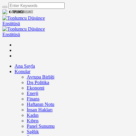
Ana Sayfa
Konular
Avrupa Birliği
Dış Politika
Ekonomi
Enerji
Finans
Haftanın Notu
İnsan Hakları
Kadın
Kıbrıs
Panel Sunumu
Sağlık