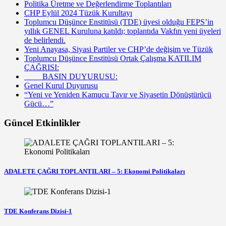
Politika Üretme ve Değerlendirme Toplantıları
CHP Eylül 2024 Tüzük Kurultayı
Toplumcu Düşünce Enstitüsü (TDE) üyesi olduğu FEPS’in
yıllık GENEL Kuruluna katıldı; toplantıda Vakfın yeni üyeleri
de belirlendi.
Yeni Anayasa, Siyasi Partiler ve CHP’de değişim ve Tüzük
Toplumcu Düşünce Enstitüsü Ortak Çalışma KATILIM
ÇAĞRISI:
BASIN DUYURUSU:
Genel Kurul Duyurusu
“Yeni ve Yeniden Kamucu Tavır ve Siyasetin Dönüştürücü
Gücü…”
Güncel Etkinlikler
ADALETE ÇAĞRI TOPLANTILARI – 5: Ekonomi Politikaları
TDE Konferans Dizisi-1