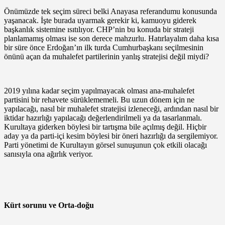
Önümüzde tek seçim süreci belki Anayasa referandumu konusunda
yaşanacak. İşte burada uyarmak gerekir ki, kamuoyu giderek
başkanlık sistemine ısıtılıyor. CHP’nin bu konuda bir strateji
planlamamış olması ise son derece mahzurlu. Hatırlayalım daha kısa
bir süre önce Erdoğan’ın ilk turda Cumhurbaşkanı seçilmesinin
önünü açan da muhalefet partilerinin yanlış stratejisi değil miydi?
2019 yılına kadar seçim yapılmayacak olması ana-muhalefet
partisini bir rehavete sürüklememeli. Bu uzun dönem için ne
yapılacağı, nasıl bir muhalefet stratejisi izleneceği, ardından nasıl bir
iktidar hazırlığı yapılacağı değerlendirilmeli ya da tasarlanmalı.
Kurultaya giderken böylesi bir tartışma bile açılmış değil. Hiçbir
aday ya da parti-içi kesim böylesi bir öneri hazırlığı da sergilemiyor.
Parti yönetimi de Kurultayın görsel sunuşunun çok etkili olacağı
sanısıyla ona ağırlık veriyor.
Kürt sorunu ve Orta-doğu