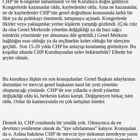
CHP’de Kongreler tamamlandı ve bir Kurultaya doğru gidiliyor.
Kongrelerde kazananlar oldu, kaybedenler oldu. Ama ne kazananlar,
ne de kaybedenler CHP’nin genel doğrultusu konusunda farklı bir
fikir ya da politikayı önermedi, tartışmaya açmadı. Kongrelerde
fikirler veya yaklaşımlar yerine kişilerin yarıştığı gözlendi. (Çok cılız
da olsa Genel Merkezde yönetim değişikliği ya da bazı sağcı
isimlerin yönetimde yer almaması dile getirildi.) Genel Merkeze
bağlılığın esas olduğu ya da seçilmekte kriter olduğu bir süreçten
geçildi.. Son 15-20 yılda CHP bu anlayışı kıramamış görünüyor. Bu
koşullar altında CHP Kurultayından neler beklenebilir? Elbette bir
şeyler olmalı.
Bu kurultaya ilişkin en son konuşulanlar: Genel Başkan adaylarının
durumları ve mevcut genel başkanın nasıl bir yeni yönetim
oluşturacağı yönünde. CHP’de son yıllarda o denli yönetim
değişikliği oldu ki, herkesin kafası karıştı. Değişmeyen birkaç isim
oldu. Onlar da kamuoyunda en çok tartışılan isimler.
Demek ki, CHP cenahında bir yenilik yok. Olmayınca da en
devrimci yenilenme olarak da “üye sıfırlanması” kalıyor. Konuşulan
da o. Aslına bakılırsa CHP’de mevcut üye stokunun neredeyse yarısı
son dönemde yapıldı. Diğer bir deyimle mevcut yönetim üyelerini