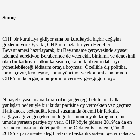
Sonuç
CHP bir kurultaya gidiyor ama bu kurultayda hiçbir değişim
gözlenmiyor. Oysa ki, CHP’nin hızla bir yeni Hedefler
Beyannamesi hazırlayarak, bu Beyanname çerçevesinde siyaset
izlemesi gerekiyor. Beraberinde de yetenekli, birikimli ve deneyimli
olan bir kadroyu halkın karşısına çıkararak ülkenin daha iyi
yönetilebileceği iddiasını ortaya koyması. Özellikle dış politika,
tarım, çevre, kentleşme, kamu yönetimi ve ekonomi alanlarında
CHP’nin daha güçlü bir görüntü vermesi gereği görülüyor.
Nihayet siyasetin ana kuralı olan şu gerçeği belirtelim: halk,
yanlışları nedeniyle bir iktidar partisine oy vermekten vaz geçmez.
Halk ancak beğendiği, kendi yaşamında önemli bir farklılık
sağlayacağı ve gerçekçi bulduğu bir umudu yakaladığında, bu
umudu yaratan partiye oy verir. CHP böyle giderse 2019’da da en
iyisinden ana-muhalefet partisi olur. O da en iyisinden. Çünkü
2019’da parlamenter değil belki de başkanlık sistemi geçerli olacak.