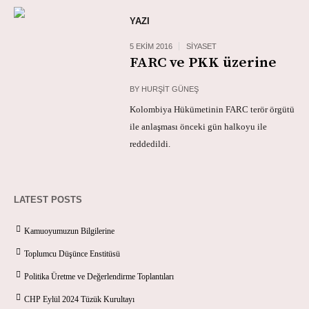
YAZI
5 EKIM 2016
SIYASET
FARC ve PKK üzerine
BY
HURŞIT GÜNEŞ
Kolombiya Hükümetinin FARC terör örgütü
ile anlaşması önceki gün halkoyu ile
reddedildi.
LATEST POSTS
Kamuoyumuzun Bilgilerine
Toplumcu Düşünce Enstitüsü
Politika Üretme ve Değerlendirme Toplantıları
CHP Eylül 2024 Tüzük Kurultayı