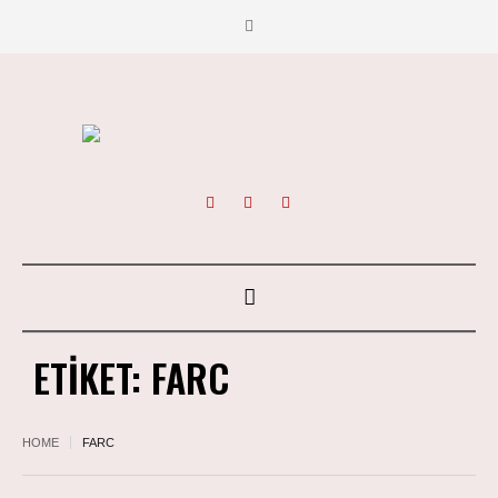
ETIKET:
FARC
HOME
FARC