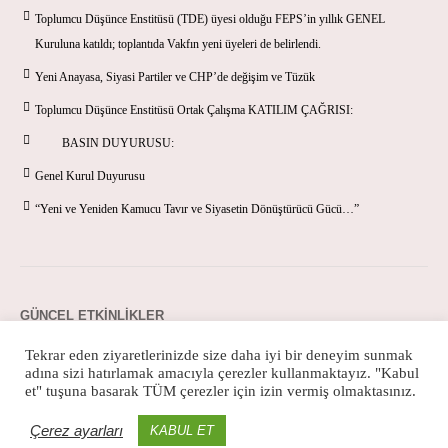
Toplumcu Düşünce Enstitüsü (TDE) üyesi olduğu FEPS’in yıllık GENEL
Kuruluna katıldı; toplantıda Vakfın yeni üyeleri de belirlendi.
Yeni Anayasa, Siyasi Partiler ve CHP’de değişim ve Tüzük
Toplumcu Düşünce Enstitüsü Ortak Çalışma KATILIM ÇAĞRISI:
BASIN DUYURUSU:
Genel Kurul Duyurusu
“Yeni ve Yeniden Kamucu Tavır ve Siyasetin Dönüştürücü Gücü…”
GÜNCEL ETKINLIKLER
Tekrar eden ziyaretlerinizde size daha iyi bir deneyim sunmak
adına sizi hatırlamak amacıyla çerezler kullanmaktayız. "Kabul
et" tuşuna basarak TÜM çerezler için izin vermiş olmaktasınız.
Çerez ayarları
KABUL ET