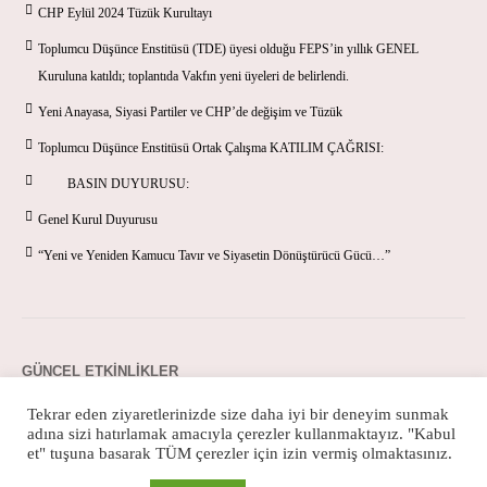
CHP Eylül 2024 Tüzük Kurultayı
Toplumcu Düşünce Enstitüsü (TDE) üyesi olduğu FEPS’in yıllık GENEL
Kuruluna katıldı; toplantıda Vakfın yeni üyeleri de belirlendi.
Yeni Anayasa, Siyasi Partiler ve CHP’de değişim ve Tüzük
Toplumcu Düşünce Enstitüsü Ortak Çalışma KATILIM ÇAĞRISI:
BASIN DUYURUSU:
Genel Kurul Duyurusu
“Yeni ve Yeniden Kamucu Tavır ve Siyasetin Dönüştürücü Gücü…”
GÜNCEL ETKINLIKLER
Tekrar eden ziyaretlerinizde size daha iyi bir deneyim sunmak
adına sizi hatırlamak amacıyla çerezler kullanmaktayız. "Kabul
et" tuşuna basarak TÜM çerezler için izin vermiş olmaktasınız.