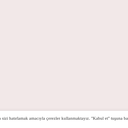
a sizi hatırlamak amacıyla çerezler kullanmaktayız. "Kabul et" tuşuna b
Gizlilik Politikası
/ Toplumcu Düşünce Enstitisü © 2021 / Tüm hakları saklıdır.