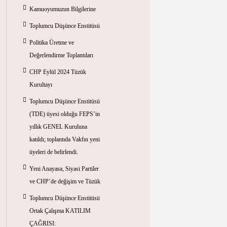
Kamuoyumuzun Bilgilerine
Toplumcu Düşünce Enstitüsü
Politika Üretme ve
Değerlendirme Toplantıları
CHP Eylül 2024 Tüzük
Kurultayı
Toplumcu Düşünce Enstitüsü
(TDE) üyesi olduğu FEPS’in
yıllık GENEL Kuruluna
katıldı; toplantıda Vakfın yeni
üyeleri de belirlendi.
Yeni Anayasa, Siyasi Partiler
ve CHP’de değişim ve Tüzük
Toplumcu Düşünce Enstitüsü
Ortak Çalışma KATILIM
ÇAĞRISI: