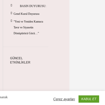
BASIN DUYURUSU:
Genel Kurul Duyurusu
“Yeni ve Yeniden Kamucu
Tavır ve Siyasetin
Dönüştürücü Gücü…”
GÜNCEL
ETKINLIKLER
asarak
Çerez ayarları
KABUL ET