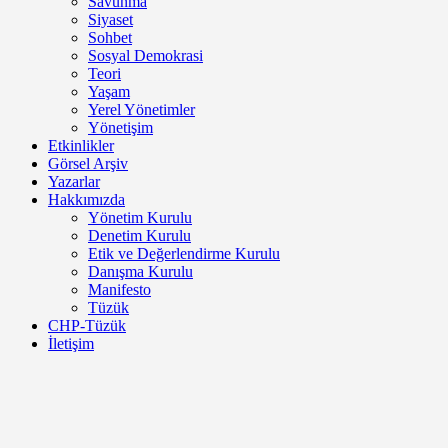
Savunma
Siyaset
Sohbet
Sosyal Demokrasi
Teori
Yaşam
Yerel Yönetimler
Yönetişim
Etkinlikler
Görsel Arşiv
Yazarlar
Hakkımızda
Yönetim Kurulu
Denetim Kurulu
Etik ve Değerlendirme Kurulu
Danışma Kurulu
Manifesto
Tüzük
CHP-Tüzük
İletişim