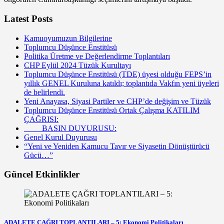
Latest Posts
Kamuoyumuzun Bilgilerine
Toplumcu Düşünce Enstitüsü
Politika Üretme ve Değerlendirme Toplantıları
CHP Eylül 2024 Tüzük Kurultayı
Toplumcu Düşünce Enstitüsü (TDE) üyesi olduğu FEPS’in
yıllık GENEL Kuruluna katıldı; toplantıda Vakfın yeni üyeleri
de belirlendi.
Yeni Anayasa, Siyasi Partiler ve CHP’de değişim ve Tüzük
Toplumcu Düşünce Enstitüsü Ortak Çalışma KATILIM
ÇAĞRISI:
BASIN DUYURUSU:
Genel Kurul Duyurusu
“Yeni ve Yeniden Kamucu Tavır ve Siyasetin Dönüştürücü
Gücü…”
Güncel Etkinlikler
ADALETE ÇAĞRI TOPLANTILARI – 5: Ekonomi Politikaları