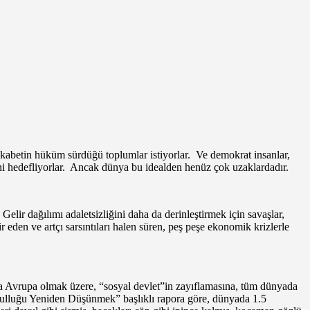
 rekabetin hüküm sürdüğü toplumlar istiyorlar. Ve demokrat insanlar,
ini hedefliyorlar. Ancak dünya bu idealden henüz çok uzaklardadır.
Gelir dağılımı adaletsizliğini daha da derinleştirmek için savaşlar,
 eden ve artçı sarsıntıları halen süren, peş peşe ekonomik krizlerle
başta Avrupa olmak üzere, “sosyal devlet”in zayıflamasına, tüm dünyada
ksulluğu Yeniden Düşünmek” başlıklı rapora göre, dünyada 1.5