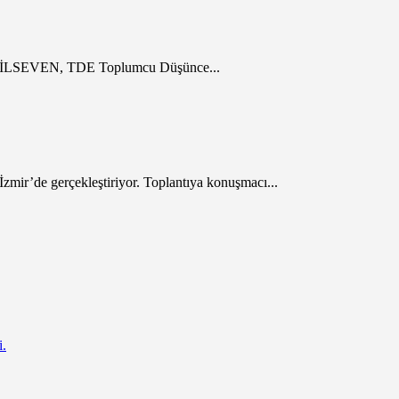
bil İLSEVEN, TDE Toplumcu Düşünce...
mir’de gerçekleştiriyor. Toplantıya konuşmacı...
i.