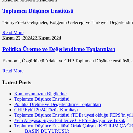
Toplumcu Düşünce Enstitüsü
“Suriye’deki Gelişmeler, Bölgenin Geleceği ve Türkiye” Değerle
Read More
Kasım 22,
2024
22 Kasım 2024
Politika Üretme ve Değerlendirme Toplantıları
Ekonomi, Özgürlükçü Adalet ve CHP Toplumcu Düşünce enstitüsü, düzen
Read More
Latest Posts
Kamuoyumuzun Bilgilerine
Toplumcu Düşünce Enstitüsü
Politika Üretme ve Değerlendirme Toplantıları
CHP Eylül 2024 Tüzük Kurultayı
Toplumcu Düşünce Enstitüsü (TDE) üyesi olduğu FEPS’in yıllık
Yeni Anayasa, Siyasi Partiler ve CHP’de değişim ve Tüzük
Toplumcu Düşünce Enstitüsü Ortak Çalışma KATILIM ÇAĞR
BASIN DUYURUSU: