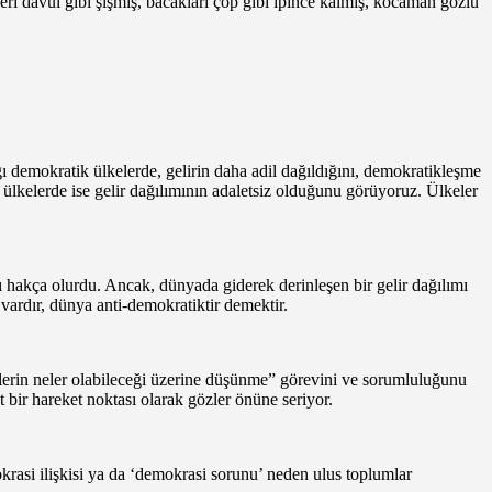
ri davul gibi şişmiş, bacakları çöp gibi ipince kalmış, kocaman gözlü
ığı demokratik ülkelerde, gelirin daha adil dağıldığını, demokratikleşme
u ülkelerde ise gelir dağılımının adaletsiz olduğunu görüyoruz. Ülkeler
ı hakça olurdu. Ancak, dünyada giderek derinleşen bir gelir dağılımı
 vardır, dünya anti-demokratiktir demektir.
erin neler olabileceği üzerine düşünme” görevini ve sorumluluğunu
bir hareket noktası olarak gözler önüne seriyor.
krasi ilişkisi ya da ‘demokrasi sorunu’ neden ulus toplumlar