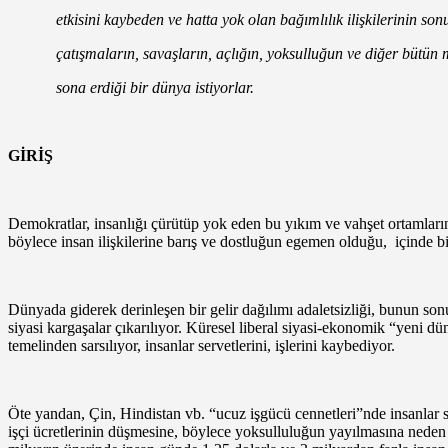
etkisini kaybeden ve hatta yok olan bağımlılık ilişkilerinin son
çatışmaların, savaşların, açlığın, yoksulluğun ve diğer bütün mü
sona erdiği bir dünya istiyorlar.
GİRİŞ
Demokratlar, insanlığı çürütüp yok eden bu yıkım ve vahşet ortamlarını
böylece insan ilişkilerine barış ve dostluğun egemen olduğu, içinde b
Dünyada giderek derinleşen bir gelir dağılımı adaletsizliği, bunun sonuc
siyasi kargaşalar çıkarılıyor. Küresel liberal siyasi-ekonomik “yeni d
temelinden sarsılıyor, insanlar servetlerini, işlerini kaybediyor.
Öte yandan, Çin, Hindistan vb. “ucuz işgücü cennetleri”nde insanlar sef
işçi ücretlerinin düşmesine, böylece yoksulluluğun yayılmasına nede