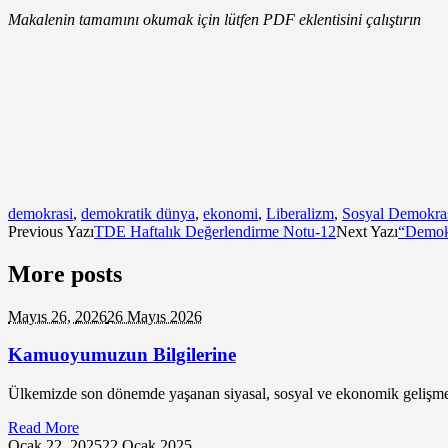
Makalenin tamamını okumak için lütfen PDF eklentisini çalıştırın
demokrasi
,
demokratik dünya
,
ekonomi
,
Liberalizm
,
Sosyal Demokra
Previous Yazı
TDE Haftalık Değerlendirme Notu-12
Next Yazı
“Demokr
More posts
Mayıs 26,
2026
26 Mayıs 2026
Kamuoyumuzun Bilgilerine
Ülkemizde son dönemde yaşanan siyasal, sosyal ve ekonomik gelişmeler
Read More
Ocak 22,
2025
22 Ocak 2025