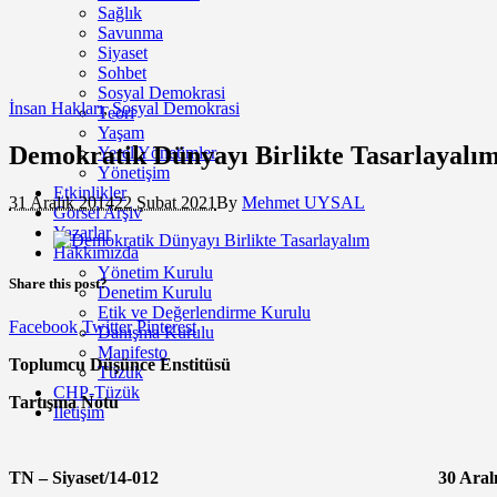
Sağlık
Savunma
Siyaset
Sohbet
Sosyal Demokrasi
İnsan Hakları
,
Sosyal Demokrasi
Teori
Yaşam
Demokratik Dünyayı Birlikte Tasarlayalı
Yerel Yönetimler
Yönetişim
Etkinlikler
31 Aralık 2014
22 Şubat 2021
By
Mehmet UYSAL
Görsel Arşiv
Yazarlar
Hakkımızda
Yönetim Kurulu
Share this post?
Denetim Kurulu
Etik ve Değerlendirme Kurulu
Facebook
Twitter
Pinterest
Danışma Kurulu
Manifesto
Toplumcu Düşünce Enstitüsü
Tüzük
CHP-Tüzük
Tartışma Notu
İletişim
TN – Siyaset/14-012 30 Aralık 