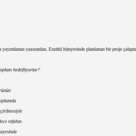
kla yayımlanan yazısından, Enstitü bünyesinde planlanan bir proje çalı
toplum hedefliyorlar?
ürünün
toplumda
irilmesiyle
ece refahın
sayesinde