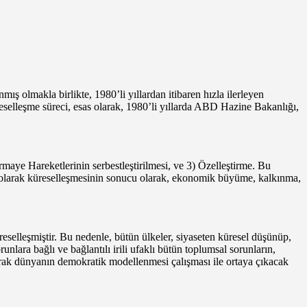
ış olmakla birlikte, 1980’li yıllardan itibaren hızla ilerleyen
eselleşme süreci, esas olarak, 1980’li yıllarda ABD Hazine Bakanlığı,
maye Hareketlerinin serbestleştirilmesi, ve 3) Özelleştirme. Bu
ik olarak küreselleşmesinin sonucu olarak, ekonomik büyüme, kalkınma,
reselleşmiştir. Bu nedenle, bütün ülkeler, siyaseten küresel düşünüp,
ara bağlı ve bağlantılı irili ufaklı bütün toplumsal sorunların,
ak dünyanın demokratik modellenmesi çalışması ile ortaya çıkacak