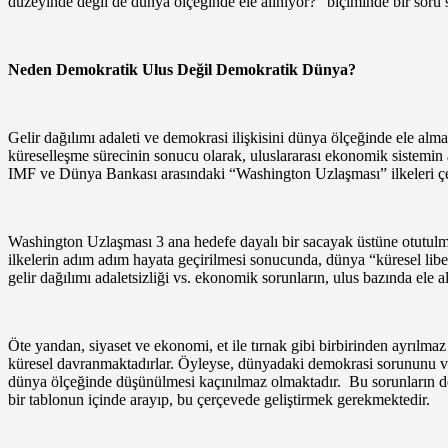
düzeyinde değil de dünya ölçeğinde ele alınıyor?” biçiminde bir soru s
Neden Demokratik Ulus Değil Demokratik Dünya?
Gelir dağılımı adaleti ve demokrasi ilişkisini dünya ölçeğinde ele alma
küreselleşme sürecinin sonucu olarak, uluslararası ekonomik sistemin 
IMF ve Dünya Bankası arasındaki “Washington Uzlaşması” ilkeleri çer
Washington Uzlaşması 3 ana hedefe dayalı bir sacayak üstüne otutulmuş
ilkelerin adım adım hayata geçirilmesi sonucunda, dünya “küresel lib
gelir dağılımı adaletsizliği vs. ekonomik sorunların, ulus bazında ele
Öte yandan, siyaset ve ekonomi, et ile tırnak gibi birbirinden ayrılmaz
küresel davranmaktadırlar. Öyleyse, dünyadaki demokrasi sorununu ve d
dünya ölçeğinde düşünülmesi kaçınılmaz olmaktadır. Bu sorunların d
bir tablonun içinde arayıp, bu çerçevede geliştirmek gerekmektedir.