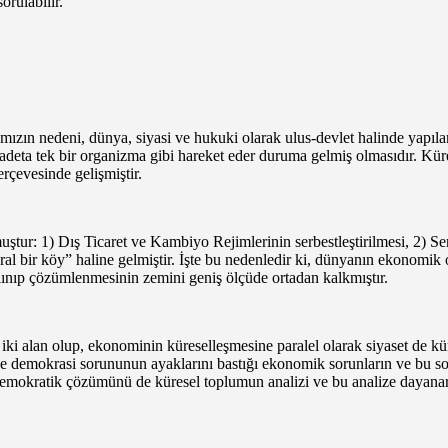
orulabilir.
mızın nedeni, dünya, siyasi ve hukuki olarak ulus-devlet halinde yapılanm
adeta tek bir organizma gibi hareket eder duruma gelmiş olmasıdır. Kür
çevesinde gelişmiştir.
tur: 1) Dış Ticaret ve Kambiyo Rejimlerinin serbestleştirilmesi, 2) Ser
eral bir köy” haline gelmiştir. İşte bu nedenledir ki, dünyanın ekonom
 alınıp çözümlenmesinin zemini geniş ölçüde ortadan kalkmıştır.
 iki alan olup, ekonominin küreselleşmesine paralel olarak siyaset de kü
emokrasi sorununun ayaklarını bastığı ekonomik sorunların ve bu sorunl
emokratik çözümünü de küresel toplumun analizi ve bu analize dayanar