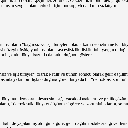
n günlük 2.5 dolarla geçinmek zorunda. Gözlerimizin önündeki; “göbekle
 insan sevgisi olan herkesin içini burkup, vicdanlarını sızlatıyor.
Tüm insanların “bağımsız ve eşit bireyler” olarak kamu yönetimine katıld
i düzeyi düşük, yani insanlar arası eşitsizlik ilişkilerinin yaygın olduğ
aynı ilişkinin dünya bazında da bulunduğunu gösterir.
 ve eşit bireyler” olarak katılır ve bunun sonucu olarak gelir dağılım
 arasında yakın bir ilişki olduğuna göre, dünyada bir “demokrasi sorunu”
dünyanın demokratikleşmesini sağlayacak olanakların ve pratik çözüml
nların, “demokratik dünyayı düşünme” görev ve sorumluluklarını, somut 
halinde yapılanmış olduğuna göre, gelir dağılımı adaletsizliği ve demo