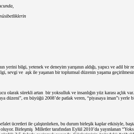
ucunda,
sibetliklerin
n yerini bilgi, yetenek ve deneyim yarışının aldığı, yapıcı ve adil bir
ilgi, sevgi ve aşk ile yaşanan bir toplumsal düzenin yaşama geçirilmes
u olarak sürekli artan bir yoksulluk ve insanlığın yüz karası açlık var. 
ünya düzeni”, en büyüğü 2008’de patlak veren, “piyasaya iman”ı yerle bir
alet ücretleri ile çalıştırılırken, bu durum birleşik kaplar etkisiyle, 
n oluyor. Birleşmiş Milletler tarafından Eylül 2010’da yayınlanan “Yo