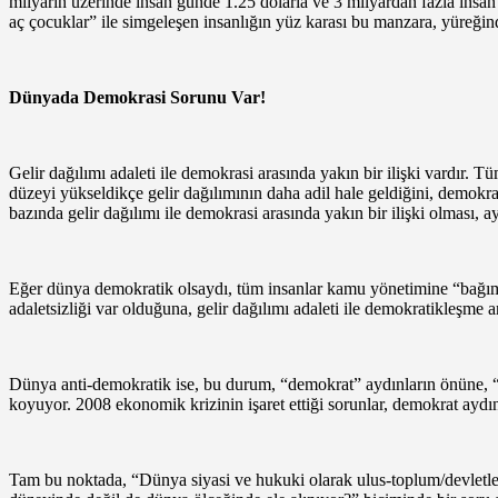
milyarın üzerinde insan günde 1.25 dolarla ve 3 milyardan fazla insa
aç çocuklar” ile simgeleşen insanlığın yüz karası bu manzara, yüreğinde
Dünyada Demokrasi Sorunu Var!
Gelir dağılımı adaleti ile demokrasi arasında yakın bir ilişki vardır. 
düzeyi yükseldikçe gelir dağılımının daha adil hale geldiğini, demokras
bazında gelir dağılımı ile demokrasi arasında yakın bir ilişki olması, 
Eğer dünya demokratik olsaydı, tüm insanlar kamu yönetimine “bağımsız
adaletsizliği var olduğuna, gelir dağılımı adaleti ile demokratikleşme
Dünya anti-demokratik ise, bu durum, “demokrat” aydınların önüne, “
koyuyor. 2008 ekonomik krizinin işaret ettiği sorunlar, demokrat aydı
Tam bu noktada, “Dünya siyasi ve hukuki olarak ulus-toplum/devletler 