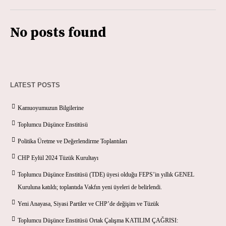
No posts found
LATEST POSTS
Kamuoyumuzun Bilgilerine
Toplumcu Düşünce Enstitüsü
Politika Üretme ve Değerlendirme Toplantıları
CHP Eylül 2024 Tüzük Kurultayı
Toplumcu Düşünce Enstitüsü (TDE) üyesi olduğu FEPS’in yıllık GENEL
Kuruluna katıldı; toplantıda Vakfın yeni üyeleri de belirlendi.
Yeni Anayasa, Siyasi Partiler ve CHP’de değişim ve Tüzük
Toplumcu Düşünce Enstitüsü Ortak Çalışma KATILIM ÇAĞRISI: